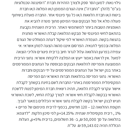
גילוי נאות: למען הסר ספק ולצורך הזהירות חברת "רוסיננטה טכנולוגיות
בע"מ" (להלן: "החברה") אינה הגורם המממן ו/או המלווה ו/או חברת
ביטוח ו/או חברת הלוואות ו/או כל גוף פיננסי אחר. החברה פועלת בשיתוף
פעולה מלא אל מול הבנקים וגופי המימון מתוך מטרה להביא את
האופציות הטובות ביותר למשתמשי האתר. הריבית השנתית נקבעת
בהתאם לחיווי הפיננסי של מבקש ההלוואה קבלת האשראי מותנית
בהגשת בקשה. העמדת האשראי לפי שיקול דעתה המוחלט של הגורם
המלווה ובכפוף לתנאיה. הפרסום איננו מהווה הצעה למתן אשראי. אי
עמידה בפרעון ההלוואה עלול לגרור חיוב בריבית פיגורים והליכי הוצאה
לפועל .אין לראות באמור ייעוץ או המלצה ללקיחת אשראי. נתוני הריבית
הממוצעת והפריסה להלוואות הבנקים מבוססת על הנתונים המפורסמים
באתר בנק ישראל ועל הנתונים המפורסמים על ידי הבנקים וחברות
האשראי. נתוני הפריסה בהלוואות חברות האשראי הם הפריסה
המקסימלית המפורסמת באתרי החברות.לשם בחינת בקשתך לקבלת
אישור עקרוני לקבלת הלוואה, תהיה רשאית חברת המימון לפנות ללשכת
האשראי בבקשה לקבלת חיווי אשראי. לצורך קבלת החיווי, לשכת האשראי
תגיש לבנק ישראל בקשה לקבלת נתוני אשראי הכלולים במאגר לגביך.
תקופת ההלוואה 12 – 120 חודשים, בכפוף לריבית מינימום של פריים +
1% , ריבית מקסימלית שנתית: p+14.25% לפי סיכון הלקוח. *לדוגמא:
בהלוואה על סך 50,000 ₪, ב- 36 תשלומים, בריבית p+5%, העלות
הכוללת תהיה 59,143.02 ₪. טל"ח.