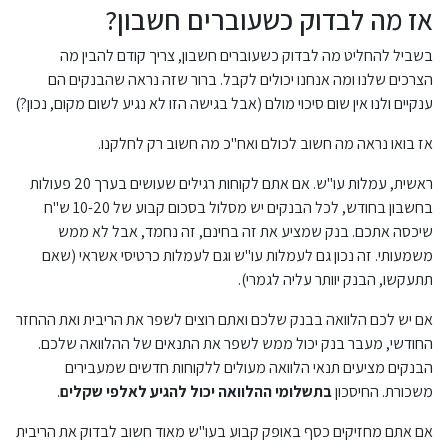
אז מה לבדוק כשעוברים חשבון?
בשביל להחליט מה לבדוק כשעוברים חשבון, צריך קודם להבין מה
הצרכים שלנו ומה אנחנו יכולים לקבל. ברור שזה נראה שהבנקים הם
ענקיים ולנו אין שום סיכוי מולם (אבל בגישה הזו לא נגיע לשום מקום, נכון?)
אז בואו נראה מה חשוב לכולם ואח"כ מה חשוב רק לחלקנו.
ראשית, עמלות עו"ש. אם אתם לקוחות רגילים שעושים בערך 20 פעולות
בחשבון בחודש, לכל הבנקים יש מסלול בסכום קבוע של 10-20 ש"ח
שיכסה אתכם. בנק שמציע את זה בחינם, זה נחמד, אבל לא ממש
משמעותי. זה נכון גם לעמלות עו"ש וגם לעמלות כרטיסי אשראי (שאם
תתעקשו, הבנק יוותר עליה לגמרי).
אם יש לכם הלוואה בבנק שלכם ואתם רוצים לשפר את הריבית ואת ההחזר
החודשי, מעבר בנק יכול ממש לשפר את התנאים של ההלוואה שלכם.
הבנקים מציעים תנאי הלוואה מעולים ללקוחות חדשים שמעבירים
משכורת. החיסכון
בתשלומי ההלוואה יכול להגיע לאלפי שקלים
.
אם אתם מחזיקים כסף באופק קבוע בעו"ש מאוד חשוב לבדוק את הריבית