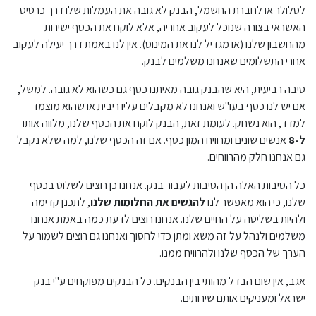
לסלולר או לחברת החשמל, הבנק לא גובה את העמלות שלו דרך כרטיס
האשראי בצורה שנוכל לעקוב אחריה, אלא לוקח את הכסף ישירות
מהחשבון שלנו (או מגדיל לנו את המינוס). אין לנו באמת דרך יעילה לעקוב
אחרי התשלומים שאנחנו משלמים לבנק.
סיבה רביעית, היא שהבנק גובה מאיתנו כסף גם כשהוא לא גובה. למשל,
אם יש לנו כסף בעו"ש ואנחנו לא מקבלים עליו ריבית או שהוא מוצמד
למדד, הוא נשחק. לעומת זאת, הבנק לוקח את הכסף שלנו, מלווה אותו
ל-8
אנשים שונים ומרוויח המון כסף. אם זה הכסף שלנו, למה שלא נקבל
גם אנחנו חלק מהרווחים.
כל הסיבות האלה הן הסיבות לעבור בנק. אנחנו כן רוצים לשלוט בכסף
שלנו, כי הוא מאפשר לנו
להגשים את החלומות שלנו
, לתכנן קדימה
ולהיות בשליטה על החיים שלנו. אנחנו רוצים לדעת כמה באמת אנחנו
משלמים ולנהל על זה משא ומתן כדי לחסוך ואנחנו גם רוצים לשמור על
הערך של הכסף שלנו ולהרוויח ממנו.
אגב, אין שום הבדל מהותי בין הבנקים. כל הבנקים מפוקחים ע"י בנק
ישראל ומעניקים אותם שירותים.