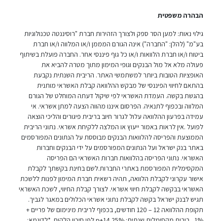
הבהרה משפטית
גילוי נאות: למען הסר ספק ולצורך הזהירות חברת "רוסיננטה טכנולוגיות
בע"מ" (להלן: "החברה") אינה הגורם המממן ו/או המלווה ו/או חברת
ביטוח ו/או חברת הלוואות ו/או כל גוף פיננסי אחר. החברה פועלת בשיתוף
פעולה מלא אל מול הבנקים וגופי המימון מתוך מטרה להביא את
האופציות הטובות ביותר למשתמשי האתר. הריבית השנתית נקבעת
בהתאם לחיווי הפיננסי של מבקש ההלוואה קבלת האשראי מותנית
בהגשת בקשה. העמדת האשראי לפי שיקול דעתה המוחלט של הגורם
המלווה ובכפוף לתנאיה. הפרסום איננו מהווה הצעה למתן אשראי. אי
עמידה בפרעון ההלוואה עלול לגרור חיוב בריבית פיגורים והליכי הוצאה
לפועל .אין לראות באמור ייעוץ או המלצה ללקיחת אשראי. נתוני הריבית
הממוצעת והפריסה להלוואות הבנקים מבוססת על הנתונים המפורסמים
באתר בנק ישראל ועל הנתונים המפורסמים על ידי הבנקים וחברות
האשראי. נתוני הפריסה בהלוואות חברות האשראי הם הפריסה
המקסימלית המפורסמת באתרי החברות.לשם בחינת בקשתך לקבלת
אישור עקרוני לקבלת הלוואה, תהיה רשאית חברת המימון לפנות ללשכת
האשראי בבקשה לקבלת חיווי אשראי. לצורך קבלת החיווי, לשכת האשראי
תגיש לבנק ישראל בקשה לקבלת נתוני אשראי הכלולים במאגר לגביך.
תקופת ההלוואה 12 – 120 חודשים, בכפוף לריבית מינימום של פריים +
1% , ריבית מקסימלית שנתית: p+14.25% לפי סיכון הלקוח. *לדוגמא: