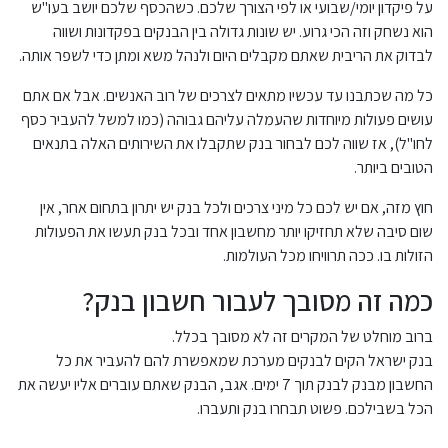
על פיקדון יומי/שבועי או לפי הצורך שלכם. כשהכסף שלכם יושב בעו"ש
הוא נשחק וזה הכי גרוע. יש שונות גדולה בין הבנקים בפקדונות ושווה
לבדוק את הריבית שאתם מקבלים היום ולנהל משא ומתן כדי לשפר אותה.
כל מה שכתבנו עד עכשיו מתאים לצרכים של רוב האנשים. אבל אם אתם
עושים פעולות מיוחדות שהעמלה עליהם גבוהה (כמו למשל להעביר כסף
לחו"ל), אז שווה לכם לבחור בנק שתקבלו את השירותים האלה בתנאים
הטובים ביותר.
חוץ מזה, אם יש לכם כל מיני צרכים ולכל בנק יש יתרון בתחום אחר, אין
שום סיבה שלא תחזיקו יותר מחשבון אחד ובכל בנק תעשו את הפעולות
הזולות בו. ככה תרוויחו מכל העולמות.
כמה זה מסובך לעבור חשבון בנק?
ברוב מוחלט של המקרים זה לא מסובך בכלל.
בנק ישראל הקים לבנקים מערכת שמאפשרת להם להעביר את כל
החשבון מבנק לבנק תוך 7 ימים. אגב, הבנק שאתם עוברים אליו יעשה את
הכל בשבילכם. פשוט תבחרו בנק ותעברו.