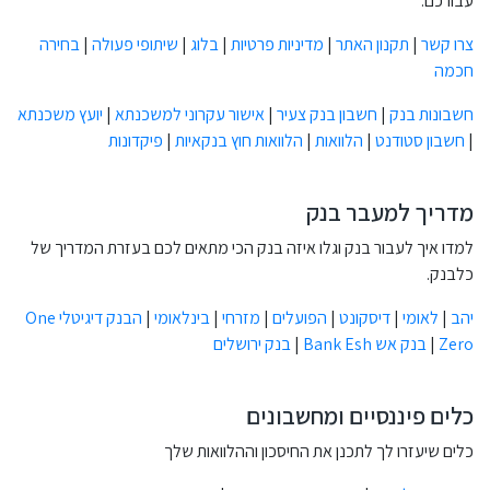
עבורכם.
צרו קשר
|
תקנון האתר
|
מדיניות פרטיות
|
בלוג
|
שיתופי פעולה
|
בחירה
חכמה
חשבונות בנק
|
חשבון בנק צעיר
|
אישור עקרוני למשכנתא
|
יועץ משכנתא
|
חשבון סטודנט
|
הלוואות
|
הלוואות חוץ בנקאיות
|
פיקדונות
מדריך למעבר בנק
למדו איך לעבור בנק וגלו איזה בנק הכי מתאים לכם בעזרת המדריך של
כלבנק.
יהב
|
לאומי
|
דיסקונט
|
הפועלים
|
מזרחי
|
בינלאומי
|
הבנק דיגיטלי One
Zero
|
בנק אש Bank Esh
|
בנק ירושלים
כלים פיננסיים ומחשבונים
כלים שיעזרו לך לתכנן את החיסכון וההלוואות שלך