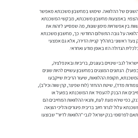
אים השונים של ההלוואה. שימוש במחשבון משכנתא מאפשר
שי הצפוי. באמצעות מחשבון משכנתא, מבקשי המשכנתא
 בין אפשרויות מימון שונות, מה שמסייע לזהות את
הלוואה על גובה התשלום החודשי. כך, מחשבון משכנתא
עד ראשוני בתהליך קניית הדירה, אלא גם אמצעי
ית הגדולה הזו באופן מודע ואחראי.
ראל לגבי שינויים בעוגנים, בריביות ובאינפלציה,
פועל). הנתונים המוצגים במחשבון עשויים להיות שונים
משכנתא, תקופת ההלוואות, שיעור הריבית שייקבעו
צמודות מדד), שיטת ההחזר (לוח שפיצר, קרן שווה וכיו"ב),
ינם מחייבים את הבנק להעמיד את המשכנתא בפועל או
ק, כפי שיהיו מעת לעת, ותנאי ההלוואות המחייבים הם
כנתא עלול לגרור חיוב בריבית פיגורים והליכי הוצאה
תאם לפרסומי בנק ישראל לגבי "הלוואות לדיור" שבוצעו