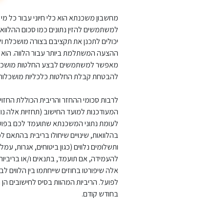
מחשבון משכנתא הוא כלי חיוני עבור כל מי
למשתמשים להזין נתונים כמו סכום ההלוו
יכולים לתכנן את תקציבם בצורה מושכלת ול
ההצעה המשתלמת ביותר עבור הלווה. הוא מ
מאפשר למשתמשים לבצע החלטות מושכלות ב
להבטחת קבלת החלטות כלכליות מושכלות. 
לרבות סכומי ההחזר והריבית הכוללת החזויה,
המעודכנות למועד החישוב (תחזיות אלה נועד
לעומת נתוני המשכנתא שתועמד לכם בפועל, 
בהלוואות, שינויים שיחולו בריבית בהתאם למ
ותשלומים נלווים (כגון ביטוחים, אגרות, עמ
להעמידה, אם תועמד, בתנאים ו/או בריביות 
אלה שיפורטו בחוזים שייחתמו בין הלווים ל
לפועל. הריביות המהוות בסיס לחישובים הן 
בחודש קודם.