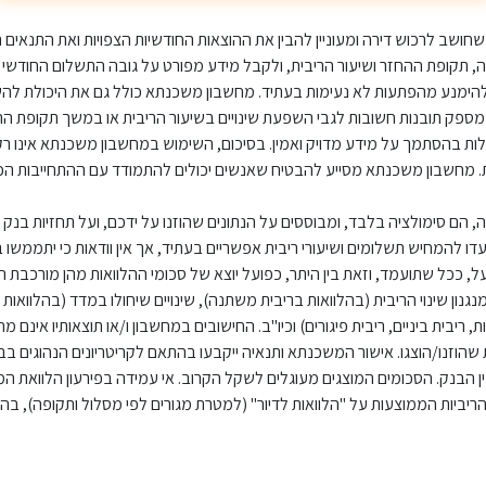
 שחושב לרכוש דירה ומעוניין להבין את ההוצאות החודשיות הצפויות ואת התנ
אה, תקופת ההחזר ושיעור הריבית, ולקבל מידע מפורט על גובה התשלום החוד
הימנע מהפתעות לא נעימות בעתיד. מחשבון משכנתא כולל גם את היכולת להשוות
ספק תובנות חשובות לגבי השפעת שינויים בשיעור הריבית או במשך תקופת ה
הסתמך על מידע מדויק ואמין. בסיכום, השימוש במחשבון משכנתא אינו רק צ
מחשבון משכנתא מסייע להבטיח שאנשים יכולים להתמודד עם ההתחייבות הכלכל
 הם סימולציה בלבד, ומבוססים על הנתונים שהוזנו על ידכם, ועל תחזיות בנק יש
ו להמחיש תשלומים ושיעורי ריבית אפשריים בעתיד, אך אין וודאות כי יתממשו ב
ככל שתועמד, וזאת בין היתר, כפועל יוצא של סכומי ההלוואות מהן מורכבת ה
נגנון שינוי הריבית (בהלוואות בריבית משתנה), שינויים שיחולו במדד (בהלוואות 
לות, ריבית ביניים, ריבית פיגורים) וכיו"ב. החישובים במחשבון ו/או תוצאותיו א
שהוזנו/הוצגו. אישור המשכנתא ותנאיה ייקבעו בהתאם לקריטריונים הנהוגים בבנ
בין הבנק. הסכומים המוצגים מעוגלים לשקל הקרוב. אי עמידה בפירעון הלוואת המש
הריביות הממוצעות על "הלוואות לדיור" (למטרת מגורים לפי מסלול ותקופה), בה