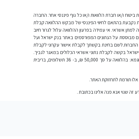
 ביטוח ו/או חברת הלוואות ו/או כל גוף פיננסי אחר. החברה
ית נקבעת בהתאם לחיווי הפיננסי של מבקש ההלוואה קבלת
מתן אשראי. אי עמידה בפרעון ההלוואה עלול לגרור חיוב
נקים מבוססת על הנתונים המפורסמים באתר בנק ישראל ועל
י החברות.לשם בחינת בקשתך לקבלת אישור עקרוני לקבלת
ישראל בקשה לקבלת נתוני אשראי הכלולים במאגר לגביך.
תקופת ההלוואה 12 – 120 חודשים, בכפוף לריבית מינימום של פריים + 1% , ריבית מקסימלית שנתית: p+14.25% לפי סיכון הלקוח. *לדוגמא: בהלוואה על סך 50,000 ₪, ב- 36 תשלומים, בריבית
אלו תורמת לתחזוקת האתר.
ע זה שגוי אנא פנה אלינו בכתובת
.