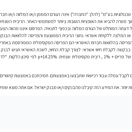
טכנולוגיות בע"מ" (להלן: "החברה") אינה הגורם המממן ו/או המלווה ו/או חברת
תוך מטרה להביא את האופציות הטובות ביותר למשתמשי האתר. הריבית השנת
תה המוחלט של הגורם המלווה ובכפוף לתנאיה. הפרסום איננו מהווה הצעה ל
יעוץ או המלצה ללקיחת אשראי. נתוני הריבית הממוצעת והפריסה להלוואות הב
ני הפריסה בהלוואות חברות האשראי הם הפריסה המקסימלית המפורסמת באתר
בבקשה לקבלת חיווי אשראי. לצורך קבלת החיווי, לשכת האשראי תגיש לבנק 
יים לקבל עמלה עבור רכישות שתבצעו באמצעותם. תמיכתכם באמצעות קישורים 
 יותר. את המידע הזה קיבלנו מהבנקים ו/או מבנק ישראל. אם אתה מוצא שמיד