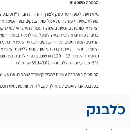
הבהרה משפטית
גילוי נאות: למען הסר ספק ולצורך הזהירות חברת "רוסיננטה 
פועלת בשיתוף פעולה מלא אל מול הבנקים וגופי המימון מ
האשראי מותנית בהגשת בקשה. העמדת האשראי לפי שיקול דע
בריבית פיגורים והליכי הוצאה לפועל .אין לראות באמור י
הנתונים המפורסמים על ידי הבנקים וחברות האשראי. נתו
הלוואה, תהיה רשאית חברת המימון לפנות ללשכת האשראי 
p+5%, העלות הכוללת תהיה 59,143.02 ₪. טל"ח.
הפוסטים באתר זה עשויים להכיל קישורים שותפים. אנו עשו
בכלבנק אנו שואפים לעזור לך לקבל החלטות פיננסיות חכמות