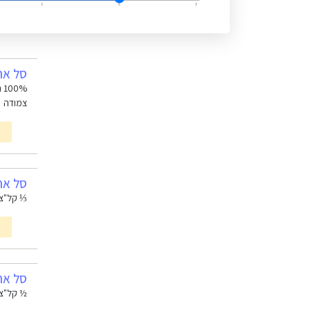
סל אחי
%
צמודה
סל אחי
⅓ קל"צ,
סל אחי
½ קל"צ,