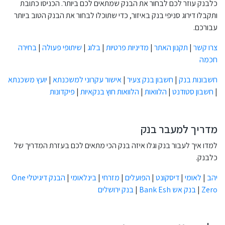
כלבנק עוזר לכם לבחור את הבנק שמתאים לכם ביותר. הכניסו כתובת
ותקבלו דירוג סניפי בנק באיזור, כדי שתוכלו לבחור את הבנק הטוב ביותר
עבורכם.
צרו קשר
|
תקנון האתר
|
מדיניות פרטיות
|
בלוג
|
שיתופי פעולה
|
בחירה
חכמה
חשבונות בנק
|
חשבון בנק צעיר
|
אישור עקרוני למשכנתא
|
יועץ משכנתא
|
חשבון סטודנט
|
הלוואות
|
הלוואות חוץ בנקאיות
|
פיקדונות
מדריך למעבר בנק
למדו איך לעבור בנק וגלו איזה בנק הכי מתאים לכם בעזרת המדריך של
כלבנק.
יהב
|
לאומי
|
דיסקונט
|
הפועלים
|
מזרחי
|
בינלאומי
|
הבנק דיגיטלי One
Zero
|
בנק אש Bank Esh
|
בנק ירושלים