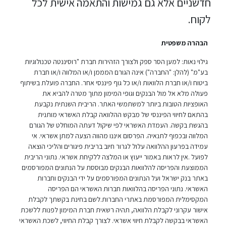
חדשניים אלא גם גמישות והתאמה אישית לכל
לקוח.
הבהרה משפטית
גילוי נאות: למען הסר ספק ולצורך הזהירות חברת "רוסיננטה טכנולוגיות
בע"מ" (להלן: "החברה") אינה הגורם המממן ו/או המלווה ו/או חברת
ביטוח ו/או חברת הלוואות ו/או כל גוף פיננסי אחר. החברה פועלת בשיתוף
פעולה מלא אל מול הבנקים וגופי המימון מתוך מטרה להביא את
האופציות הטובות ביותר למשתמשי האתר. הריבית השנתית נקבעת
בהתאם לחיווי הפיננסי של מבקש ההלוואה קבלת האשראי מותנית
בהגשת בקשה. העמדת האשראי לפי שיקול דעתה המוחלט של הגורם
המלווה ובכפוף לתנאיה. הפרסום איננו מהווה הצעה למתן אשראי. אי
עמידה בפרעון ההלוואה עלול לגרור חיוב בריבית פיגורים והליכי הוצאה
לפועל .אין לראות באמור ייעוץ או המלצה ללקיחת אשראי. נתוני הריבית
הממוצעת והפריסה להלוואות הבנקים מבוססת על הנתונים המפורסמים
באתר בנק ישראל ועל הנתונים המפורסמים על ידי הבנקים וחברות
האשראי. נתוני הפריסה בהלוואות חברות האשראי הם הפריסה
המקסימלית המפורסמת באתרי החברות.לשם בחינת בקשתך לקבלת
אישור עקרוני לקבלת הלוואה, תהיה רשאית חברת המימון לפנות ללשכת
האשראי בבקשה לקבלת חיווי אשראי. לצורך קבלת החיווי, לשכת האשראי