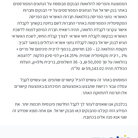
הממוצעת והפריסה להלוואות הבנקים מבוססת על הנתונים המפורסמים
באתר בנק ישראל ועל הנתונים המפורסמים על ידי הבנקים וחברות
האשראי. נתוני הפריסה בהלוואות חברות האשראי הם הפריסה
המקסימלית המפורסמת באתרי החברות.לשם בחינת בקשתך לקבלת
אישור עקרוני לקבלת הלוואה, תהיה רשאית חברת המימון לפנות ללשכת
האשראי בבקשה לקבלת חיווי אשראי. לצורך קבלת החיווי, לשכת האשראי
תגיש לבנק ישראל בקשה לקבלת נתוני אשראי הכלולים במאגר לגביך.
תקופת ההלוואה 12 – 120 חודשים, בכפוף לריבית מינימום של פריים +
1% , ריבית מקסימלית שנתית: p+14.25% לפי סיכון הלקוח. *לדוגמא:
בהלוואה על סך 50,000 ₪, ב- 36 תשלומים, בריבית p+5%, העלות
הכוללת תהיה 59,143.02 ₪. טל"ח.
הפוסטים באתר זה עשויים להכיל קישורים שותפים. אנו עשויים לקבל
עמלה עבור רכישות שתבצעו באמצעותם. תמיכתכם באמצעות קישורים
אלו תורמת לתחזוקת האתר.
בכלבנק אנו שואפים לעזור לך לקבל החלטות פיננסיות חכמות יותר. את
המידע הזה קיבלנו מהבנקים ו/או מבנק ישראל. אם אתה מוצא שמידע זה
שגוי אנא פנה אלינו בכתובת
.