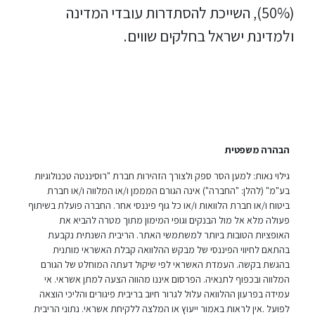
(50%), השייכת להסתדרות עובדי המדינה
ולמדינת ישראל בחלקים שווים.
הבהרה משפטית
גילוי נאות: למען הסר ספק ולצורך הזהירות חברת "רוסיננטה טכנולוגיות
בע"מ" (להלן: "החברה") אינה הגורם המממן ו/או המלווה ו/או חברת
ביטוח ו/או חברת הלוואות ו/או כל גוף פיננסי אחר. החברה פועלת בשיתוף
פעולה מלא אל מול הבנקים וגופי המימון מתוך מטרה להביא את
האופציות הטובות ביותר למשתמשי האתר. הריבית השנתית נקבעת
בהתאם לחיווי הפיננסי של מבקש ההלוואה קבלת האשראי מותנית
בהגשת בקשה. העמדת האשראי לפי שיקול דעתה המוחלט של הגורם
המלווה ובכפוף לתנאיה. הפרסום איננו מהווה הצעה למתן אשראי. אי
עמידה בפרעון ההלוואה עלול לגרור חיוב בריבית פיגורים והליכי הוצאה
לפועל .אין לראות באמור ייעוץ או המלצה ללקיחת אשראי. נתוני הריבית