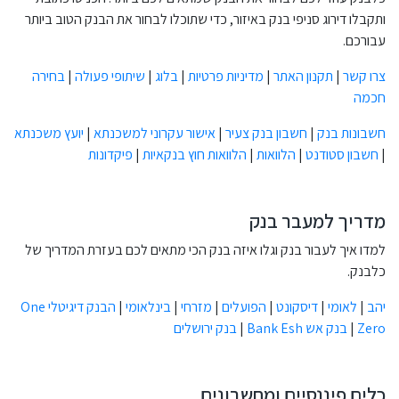
ותקבלו דירוג סניפי בנק באיזור, כדי שתוכלו לבחור את הבנק הטוב ביותר
עבורכם.
צרו קשר
|
תקנון האתר
|
מדיניות פרטיות
|
בלוג
|
שיתופי פעולה
|
בחירה
חכמה
חשבונות בנק
|
חשבון בנק צעיר
|
אישור עקרוני למשכנתא
|
יועץ משכנתא
|
חשבון סטודנט
|
הלוואות
|
הלוואות חוץ בנקאיות
|
פיקדונות
מדריך למעבר בנק
למדו איך לעבור בנק וגלו איזה בנק הכי מתאים לכם בעזרת המדריך של
כלבנק.
יהב
|
לאומי
|
דיסקונט
|
הפועלים
|
מזרחי
|
בינלאומי
|
הבנק דיגיטלי One
Zero
|
בנק אש Bank Esh
|
בנק ירושלים
כלים פיננסיים ומחשבונים